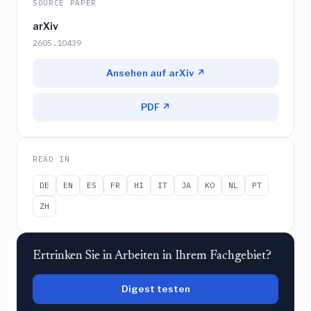
SOURCE PAPER
arXiv
2605.10439
Ansehen auf arXiv ↗
PDF ↗
READ IN
DE
EN
ES
FR
HI
IT
JA
KO
NL
PT
ZH
Ertrinken Sie in Arbeiten in Ihrem Fachgebiet?
Digest testen