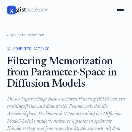
gist
.science
g
← Neueste Arbeiten
💻 COMPUTER SCIENCE
Filtering Memorization
from Parameter-Space in
Diffusion Models
Dieses Paper schlägt Base-Anchored Filtering (BAF) vor, ein
trainingsfreies und datenfreies Framework, das die
Auswendiglern-Problematik (Memorization) bei Diffusion-
Modell-LoRAs mildert, indem es Updates in spektrale
Kanäle zerlegt und jene unterdrückt, die schwach mit dem