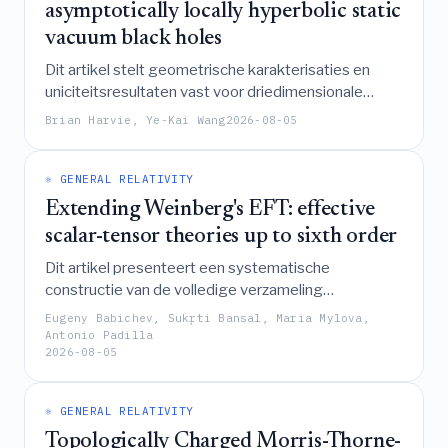
asymptotically locally hyperbolic static
vacuum black holes
Dit artikel stelt geometrische karakterisaties en
uniciteitsresultaten vast voor driedimensionale
asymptotisch lokaal hyperbolische statische vacuüm
Brian Harvie, Ye-Kai Wang
2026-08-05
zwarte gaten door een nieuwe monotone grootheid
en regulariteitstelling voor inverse gemiddelde
krommingflow te ontwikkelen, die worden gebruikt
⚛️ GENERAL RELATIVITY
om rigiditeitstheorema's te bewijzen, een Chang-
Extending Weinberg's EFT: effective
Yang-Zhang vermoeden te ondersteunen en een
scalar-tensor theories up to sixth order
reverse Riemannse Penrose-ongelijkheid te
Dit artikel presenteert een systematische
verifiëren.
constructie van de volledige verzameling
onafhankelijke zes-afgeleide effectieve scalaire-
Eugeny Babichev, Sukŗti Bansal, Maria Mylova,
tensor-theorieën, waarbij het vier-afgeleide kader
Antonio Padilla
2026-08-05
van Weinberg uitbreidt om een robuuste basis te
bieden voor het bestuderen van kwantumcorrecties,
pariteit-schendende interacties en effecten met
⚛️ GENERAL RELATIVITY
sterke kromming in de zwaartekracht.
Topologically Charged Morris-Thorne-