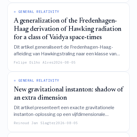
neutrino-emissie (neutrino-geheugen) dat
kosmologische achtergronden zou kunnen evenaren
⚛️ GENERAL RELATIVITY
en toekomstige ruimtegebaseerde
A generalization of the Fredenhagen-
detectorzoektochten zou kunnen beïnvloeden.
Haag derivation of Hawking radiation
for a class of Vaidya space-times
Dit artikel generaliseert de Fredenhagen-Haag-
afleiding van Hawkingstraling naar een klasse van
Vaidya-ruimtetijden door een tweezijdige
Felipe Dilho Alves
2026-08-05
detectorrespons-ongelijkheid vast te stellen via
kwantitatieve schattingen op massaloze scalaire
velden, waardoor convergentie naar de standaard
⚛️ GENERAL RELATIVITY
thermische vorm wordt aangetoond onder
New gravitational instanton: shadow of
asymptotische stationariteit terwijl de beperkingen
an extra dimension
van scenario's met verdamping van eindige massa
Dit artikel presenteert een exacte gravitationele
worden geadresseerd.
instanton-oplossing op een vijfdimensionale
conformaal invariante Kerr-achtige warped brane-
Reinoud Jan Slagter
2026-08-05
world variëteit, geconstrueerd via stereografische
Z
projectie en
-symmetrie om een zelf-duale
2