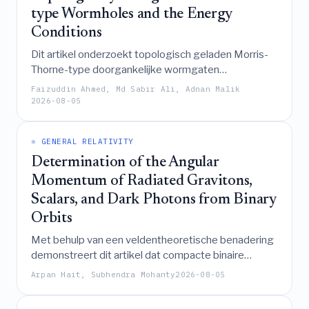
type Wormholes and the Energy
Conditions
Dit artikel onderzoekt topologisch geladen Morris-
Thorne-type doorgankelijke wormgaten
ondersteund door anisotrope vloeistoffen door
Faizuddin Ahmed, Md Sabir Ali, Adnan Malik
middel van zeven verschillende vormfuncties, waarbij
2026-08-05
wordt aangetoond dat hoewel de energiedichtheid
positief blijft, de null-, zwakke, sterke en dominante
⚛️ GENERAL RELATIVITY
energievoorwaarden slechts gedeeltelijk worden
voldaan of geschonden worden, afhankelijk van de
Determination of the Angular
specifieke configuratie en topologische lading.
Momentum of Radiated Gravitons,
Scalars, and Dark Photons from Binary
Orbits
Met behulp van een veldentheoretische benadering
demonstreert dit artikel dat compacte binaire
systemen impulsmoment uitstralen zodanig dat elk
Arpan Hait, Subhendra Mohanty
2026-08-05
2ℏ
uitgezonden graviton ongeveer
draagt, terwijl
ℏ
scalaire en donkere fotonquanta ongeveer
dragen,