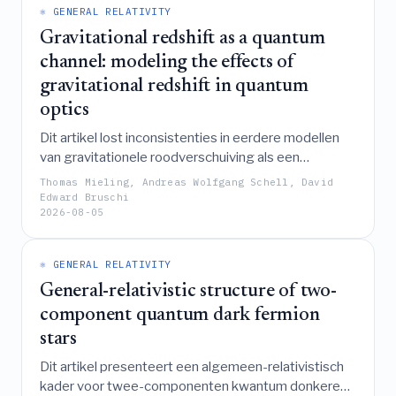
Kähler-structuur te onthullen.
⚛️ GENERAL RELATIVITY
Gravitational redshift as a quantum
channel: modeling the effects of
gravitational redshift in quantum
optics
Dit artikel lost inconsistenties in eerdere modellen
van gravitationele roodverschuiving als een
kwantumkanaal op door hun grondoorzaak te
Thomas Mieling, Andreas Wolfgang Schell, David
identificeren en twee complementaire correcties
Edward Bruschi
2026-08-05
voor te stellen—één veldentheoretische en één
aangepast aan einddimensionale
kwantummechanica—die de karakterisering van
⚛️ GENERAL RELATIVITY
roodverschuivingseffecten op Gaussische
General-relativistic structure of two-
toestanden van licht mogelijk maken met behulp van
standaard kwantuminformatietechnieken.
component quantum dark fermion
stars
Dit artikel presenteert een algemeen-relativistisch
kader voor twee-componenten kwantum donkere