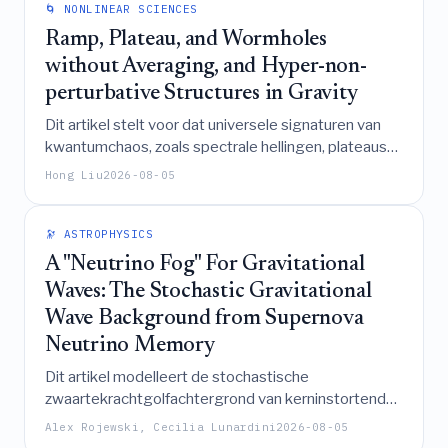
een resultaat dat geldt voor zowel elliptische als
🌀 NONLINEAR SCIENCES
hyperbolische banen en bepaald kan worden uit de
Ramp, Plateau, and Wormholes
orbitale evolutie ondanks de onmogelijkheid van een
without Averaging, and Hyper-non-
invariante decompositie in spin- en
perturbative Structures in Gravity
baancomponenten.
Dit artikel stelt voor dat universele signaturen van
kwantumchaos, zoals spectrale hellingen, plateaus
en wormgaten, emergeren als macroscopische
Hong Liu
2026-08-05
gladde structuren binnen microscopische data via
een gladde filterprojectie in plaats van door middel
van ensemble-middeling, waardoor een duale
🔭 ASTROPHYSICS
verbinding wordt gevestigd tussen een minimale
A "Neutrino Fog" For Gravitational
Gutzwiller-achtige structuur in holografische
Waves: The Stochastic Gravitational
systemen en hyper-niet-perturbatieve
Wave Background from Supernova
gravitationele objecten zoals wormgatcondensaten.
Neutrino Memory
Dit artikel modelleert de stochastische
zwaartekrachtgolfachtergrond van kerninstortende
supernova's en identificeert een detecteerbaar
Alex Rojewski, Cecilia Lunardini
2026-08-05
laagfrequent signaal veroorzaakt door anisotrope