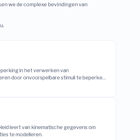
aken we de complexe bevindingen van
u.
beperking in het verwerken van
seren door onvoorspelbare stimuli te beperken
pieën en robotische verzorgers worden
leid leert van kinematische gegevens om
ties te modelleren.