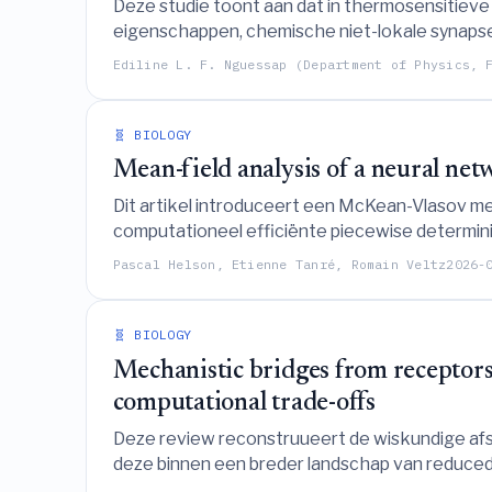
Deze studie toont aan dat in thermosensitiev
eigenschappen, chemische niet-lokale synapse
dynamica bepaalt, waaronder voortbewegende 
Ediline L. F. Nguessap (Department of Physics, 
🧬 BIOLOGY
Mean-field analysis of a neural ne
Dit artikel introduceert een McKean-Vlasov m
computationeel efficiënte piecewise determin
neuraal netwerk met spike-timing-dependent p
Pascal Helson, Etienne Tanré, Romain Veltz
2026-
🧬 BIOLOGY
Mechanistic bridges from receptors 
computational trade-offs
Deze review reconstruueert de wiskundige afs
deze binnen een breder landschap van reduced
biologisch detail en computationele efficiënti