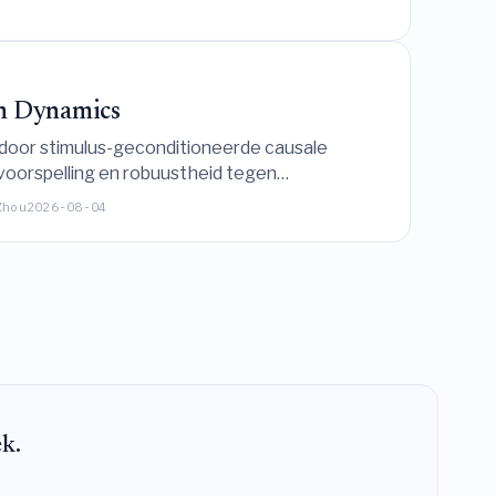
in Dynamics
 door stimulus-geconditioneerde causale
voorspelling en robuustheid tegen
Zhou
2026-08-04
ek.