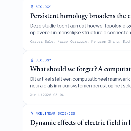
🧬 BIOLOGY
Persistent homology broadens the c
Deze studie toont aan dat hoewel topologie-ge
opleveren in menselijke structurele connecto
bevoordeelt door gebruik te maken van persiste
Carter Sale, Marco Coraggio, Mengsen Zhang, Mic
🧬 BIOLOGY
What should we forget? A computat
Dit artikel stelt een computationeel raamwer
neurale als immuunsystemen berust op het sele
vindt tussen het behoud van toekomstrelevant
Xin Li
2026-08-04
🌀 NONLINEAR SCIENCES
Dynamic effects of electric field i