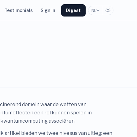
Testimonials
Sign in
Digest
NL
scinerend domein waar de wetten van
antumeffecten een rol kunnen spelen in
we kwantumcomputing associëren.
lk artikel bieden we twee niveaus van uitleg: een