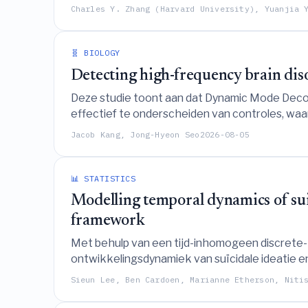
Charles Y. Zhang (Harvard University), Yuanjia 
🧬 BIOLOGY
Detecting high-frequency brain di
Deze studie toont aan dat Dynamic Mode Deco
effectief te onderscheiden van controles, wa
relevante kanalen.
Jacob Kang, Jong-Hyeon Seo
2026-08-05
📊 STATISTICS
Modelling temporal dynamics of suic
framework
Met behulp van een tijd-inhomogeen discrete-
ontwikkelingsdynamiek van suïcidale ideatie e
afzonderlijk, hoger risico traject markeert da
Sieun Lee, Ben Cardoen, Marianne Etherson, Niti
gedachten of gedragingen alleen.