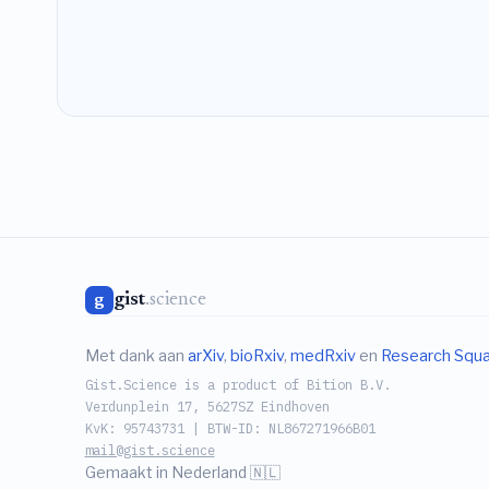
gist
.science
g
Met dank aan
arXiv
,
bioRxiv
,
medRxiv
en
Research Squ
Gist.Science is a product of Bition B.V.
Verdunplein 17, 5627SZ Eindhoven
KvK: 95743731 | BTW-ID: NL867271966B01
mail@gist.science
Gemaakt in Nederland 🇳🇱