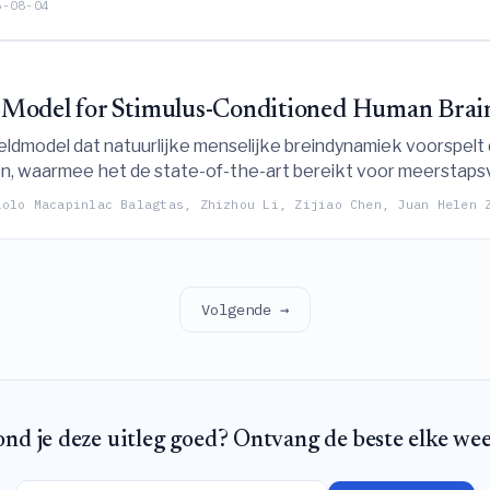
6-08-04
 Model for Stimulus-Conditioned Human Bra
ldmodel dat natuurlijke menselijke breindynamiek voorspelt
ren, waarmee het de state-of-the-art bereikt voor meerstaps
ks heen.
aolo Macapinlac Balagtas, Zhizhou Li, Zijiao Chen, Juan Helen 
Volgende →
nd je deze uitleg goed? Ontvang de beste elke we