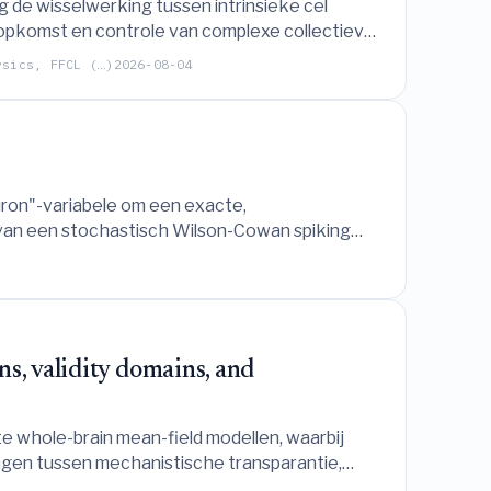
de wisselwerking tussen intrinsieke cel
opkomst en controle van complexe collectieve
ysics, FFCL (…)
2026-08-04
uron"-variabele om een exacte,
 van een stochastisch Wilson-Cowan spiking
s, validity domains, and
 whole-brain mean-field modellen, waarbij
ngen tussen mechanistische transparantie,