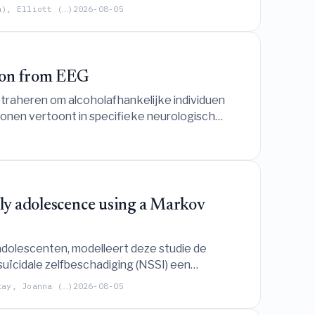
a), Elliott (…)
2026-08-05
tion from EEG
raheren om alcoholafhankelijke individuen
onen vertoont in specifieke neurologisch
rly adolescence using a Markov
dolescenten, modelleert deze studie de
uïcidale zelfbeschadiging (NSSI) een
spelbaarheid vergeleken met suïcidale
ray, Joanna (…)
2026-08-05