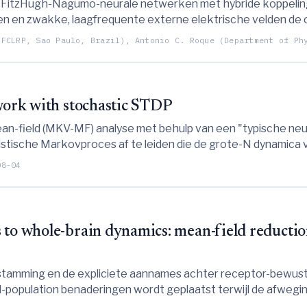
e FitzHugh-Nagumo-neurale netwerken met hybride koppeling 
n en zwakke, laagfrequente externe elektrische velden de 
golven, chimera-toestanden en globale synchronisatie.
FFCLRP, Sao Paulo, Brazil), Antonio C. Roque (Department of Ph
twork with stochastic STDP
ean-field (MKV-MF) analyse met behulp van een "typische ne
istische Markovproces af te leiden die de grote-N dynamica
lasticity (STDP) nauwkeurig weergeeft.
08-04
to whole-brain dynamics: mean-field reduction
tamming en de expliciete aannames achter receptor-bewuste
-population benaderingen wordt geplaatst terwijl de afwegi
e worden geëvalueerd.