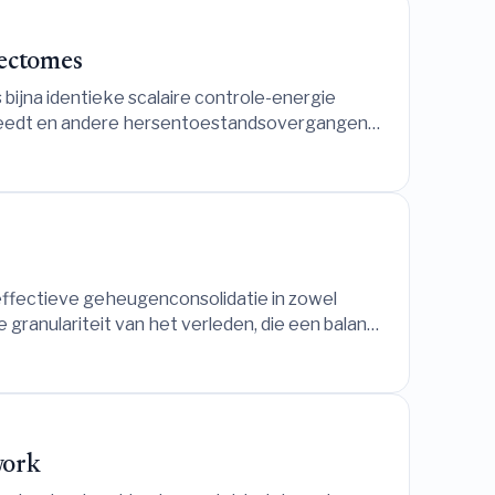
nectomes
ijna identieke scalaire controle-energie
rbreedt en andere hersentoestandsovergangen
teitssterkte.
effectieve geheugenconsolidatie in zowel
ranulariteit van het verleden, die een balans
g en de noodzaak tot generalisatie.
work