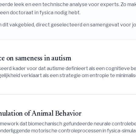
eerde leek en een technische analyse voor experts. Zo m
een doctoraat in fysica nodig hebt.
n dit vakgebied, direct geselecteerd en samengevat voor jo
ce on sameness in autism
aseerd kader voor dat autisme definieert als een cognitieve 
ijkheid verklaart als een strategie om entropie te minimali
ceerbare metrieken en algoritmische richtlijnen voor thera
lation of Animal Behavior
ramework dat biomechanisch gefundeerde neurale controlebe
onderliggende motorische controleprocessen in fysica-simula