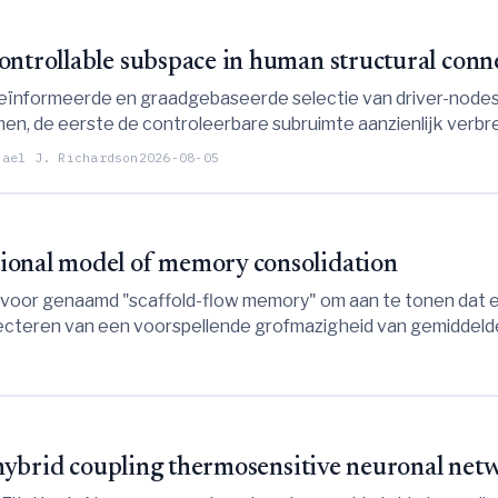
ontrollable subspace in human structural con
ïnformeerde en graadgebaseerde selectie van driver-nodes b
men, de eerste de controleerbare subruimte aanzienlijk ve
nte topologische cycli in plaats van enkel lokale connectivi
hael J. Richardson
2026-08-05
ional model of memory consolidation
k voor genaamd "scaffold-flow memory" om aan te tonen dat 
cteren van een voorspellende grofmazigheid van gemiddelde g
e onderscheidend vermogens en de fysieke kosten van opsla
n hybrid coupling thermosensitive neuronal net