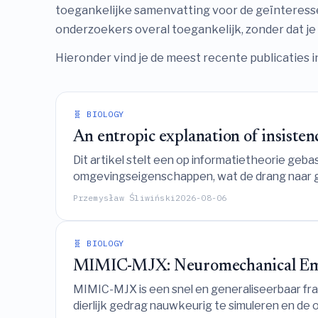
toegankelijke samenvatting voor de geïnteress
onderzoekers overal toegankelijk, zonder dat je 
Hieronder vind je de meest recente publicaties i
🧬 BIOLOGY
An entropic explanation of insisten
Dit artikel stelt een op informatietheorie geb
omgevingseigenschappen, wat de drang naar gel
tot bekende herinneringen, waardoor kwantifi
Przemysław Śliwiński
2026-08-06
geboden.
🧬 BIOLOGY
MIMIC-MJX: Neuromechanical Emu
MIMIC-MJX is een snel en generaliseerbaar f
dierlijk gedrag nauwkeurig te simuleren en de 