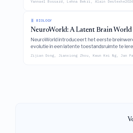
Yannael Bossard, Lehna Bekri, Alain Destexhe
202
🧬 BIOLOGY
NeuroWorld: A Latent Brain World
NeuroWorld introduceert het eerste breinwere
evolutie in een latente toestandsruimte te le
langetermijndrift over diverse fMRI-benchmar
Zijian Dong, Jianxiong Zhou, Kwun Kei Ng, Jan P
Vo