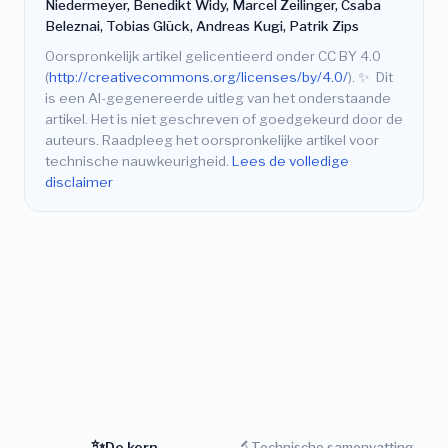
Niedermeyer, Benedikt Widy, Marcel Zeilinger, Csaba
Beleznai, Tobias Glück, Andreas Kugi, Patrik Zips
Oorspronkelijk artikel gelicentieerd onder CC BY 4.0
(
http://creativecommons.org/licenses/by/4.0/
).
✨
Dit
is een AI-gegenereerde uitleg van het onderstaande
artikel. Het is niet geschreven of goedgekeurd door de
auteurs. Raadpleeg het oorspronkelijke artikel voor
technische nauwkeurigheid.
Lees de volledige
disclaimer
✨
🔬
De kern
Technische samenvatting