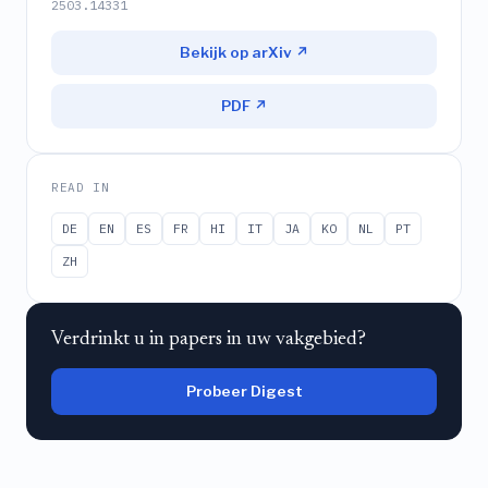
2503.14331
Bekijk op arXiv ↗
PDF ↗
READ IN
DE
EN
ES
FR
HI
IT
JA
KO
NL
PT
ZH
Verdrinkt u in papers in uw vakgebied?
Probeer Digest