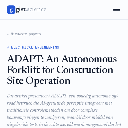
gist
.science
g
← Nieuwste papers
⚡ ELECTRICAL ENGINEERING
ADAPT: An Autonomous
Forklift for Construction
Site Operation
Dit artikel presenteert ADAPT, een volledig autonome off-
road heftruck die AI-gestuurde perceptie integreert met
traditionele controlemethoden om door complexe
bouwomgevingen te navigeren, waarbij door middel van
uitgebreide tests in de echte wereld wordt aangetoond dat het