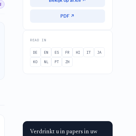
Bekijk op arXiv ↗
d
PDF ↗
READ IN
DE
EN
ES
FR
HI
IT
JA
KO
NL
PT
ZH
Verdrinkt u in papers in uw