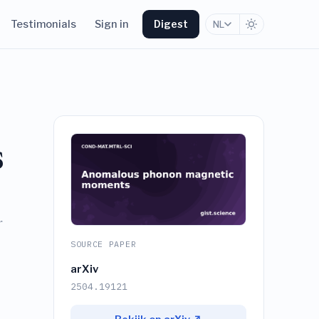
Testimonials
Sign in
Digest
NL
s
r
SOURCE PAPER
arXiv
2504.19121