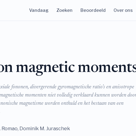
Vandaag
Zoeken
Beoordeeld
Over ons
on magnetic moment
 axiale fononen, divergerende gyromagnetische ratio's en anisotrope
e magnetische momenten niet volledig verklaard kunnen worden doo
ononische magnetisme worden onthuld en het bestaan van een
.
P. Romao, Dominik M. Juraschek