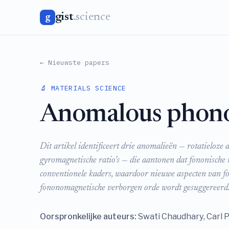
gist
.science
g
← Nieuwste papers
🔬 MATERIALS SCIENCE
Anomalous phon
Dit artikel identificeert drie anomalieën — rotatieloze
gyromagnetische ratio's — die aantonen dat fononisch
conventionele kaders, waardoor nieuwe aspecten van f
fononomagnetische verborgen orde wordt gesuggereerd
Oorspronkelijke auteurs:
Swati Chaudhary, Carl 