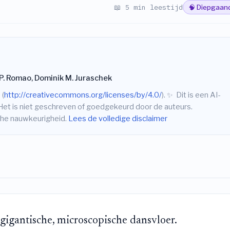
📖 5 min leestijd
🧠 Diepgaan
P. Romao, Dominik M. Juraschek
 (
http://creativecommons.org/licenses/by/4.0/
).
✨
Dit is een AI-
Het is niet geschreven of goedgekeurd door de auteurs.
sche nauwkeurigheid.
Lees de volledige disclaimer
n gigantische, microscopische dansvloer.