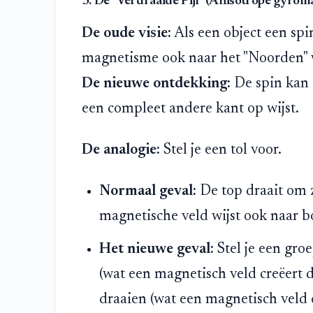
3. De "Verdraaide Pijl" (Anisotrope gyroma
De oude visie:
Als een object een spi
magnetisme ook naar het "Noorden" wij
De nieuwe ontdekking:
De spin kan 
een compleet andere kant op wijst.
De analogie:
Stel je een tol voor.
Normaal geval:
De top draait om z
magnetische veld wijst ook naar b
Het nieuwe geval:
Stel je een gro
(wat een magnetisch veld creëert da
draaien (wat een magnetisch veld 