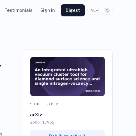
Testimonials
Sign in
Digest
NL
r
SOURCE PAPER
arXiv
2606.13961
n