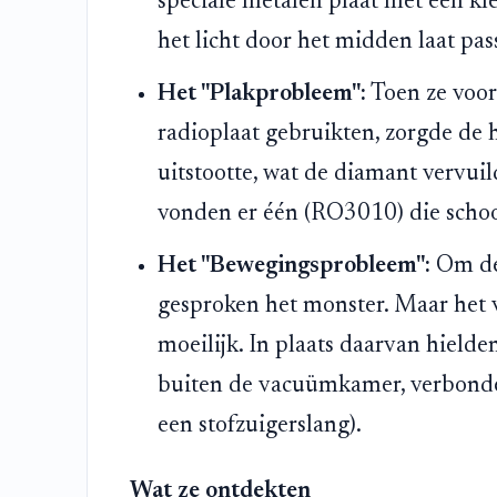
speciale metalen plaat met een kle
het licht door het midden laat pa
Het "Plakprobleem":
Toen ze voor
radioplaat gebruikten, zorgde de h
uitstootte, wat de diamant vervuil
vonden er één (RO3010) die schoon b
Het "Bewegingsprobleem":
Om de 
gesproken het monster. Maar het 
moeilijk. In plaats daarvan hielde
buiten de vacuümkamer, verbonden 
een stofzuigerslang).
Wat ze ontdekten