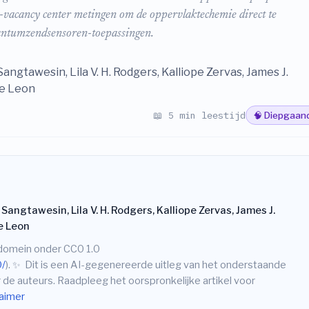
n-vacancy center metingen om de oppervlaktechemie direct te
wantumzendsensoren-toepassingen.
angtawesin, Lila V. H. Rodgers, Kalliope Zervas, James J.
de Leon
📖 5 min leestijd
🧠 Diepgaan
angtawesin, Lila V. H. Rodgers, Kalliope Zervas, James J.
de Leon
e domein onder CC0 1.0
0/
).
✨
Dit is een AI-gegenereerde uitleg van het onderstaande
 de auteurs. Raadpleeg het oorspronkelijke artikel voor
laimer