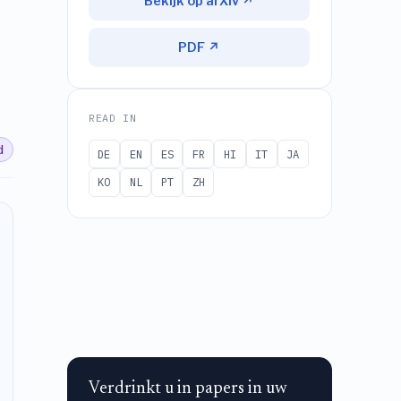
Bekijk op arXiv ↗
PDF ↗
READ IN
d
DE
EN
ES
FR
HI
IT
JA
KO
NL
PT
ZH
Verdrinkt u in papers in uw