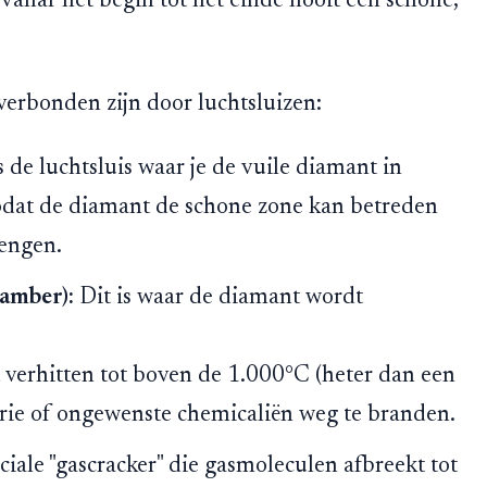
anaf het begin tot het einde nooit een schone,
verbonden zijn door luchtsluizen:
s de luchtsluis waar je de vuile diamant in
 zodat de diamant de schone zone kan betreden
rengen.
amber):
Dit is waar de diamant wordt
verhitten tot boven de 1.000°C (heter dan een
rie of ongewenste chemicaliën weg te branden.
iale "gascracker" die gasmoleculen afbreekt tot