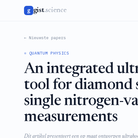
gist
.science
g
← Nieuwste papers
⚛️ QUANTUM PHYSICS
An integrated ult
tool for diamond 
single nitrogen-v
measurements
Dit artikel presenteert een op maat ontworpen ultraho