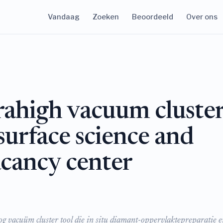
Vandaag
Zoeken
Beoordeeld
Over ons
rahigh vacuum cluste
surface science and
acancy center
og vacuüm cluster tool die in situ diamant-oppervlaktepreparatie e