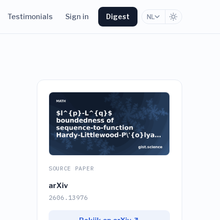
Testimonials
Sign in
Digest
NL
SOURCE PAPER
arXiv
2606.13976