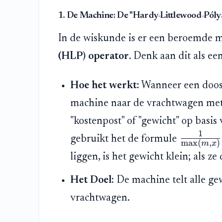
1. De Machine: De "Hardy-Littlewood-Póly
In de wiskunde is er een beroemde
(HLP) operator
. Denk aan dit als ee
Hoe het werkt:
Wanneer een doos 
machine naar de vrachtwagen met 
"kostenpost" of "gewicht" op basis
1
gebruikt het de formule
m
a
x
(
,
)
m
x
liggen, is het gewicht klein; als ze 
Het Doel:
De machine telt alle ge
vrachtwagen.