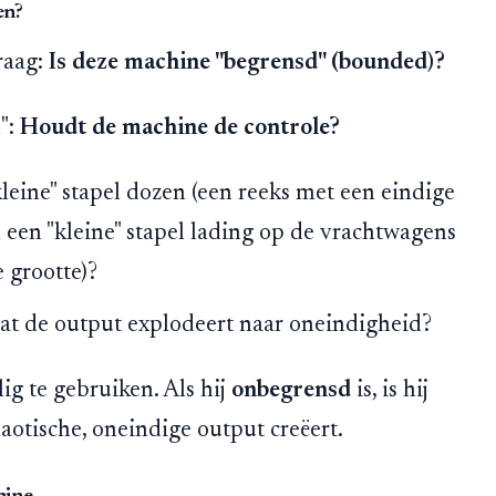
en?
raag:
Is deze machine "begrensd" (bounded)?
":
Houdt de machine de controle?
leine" stapel dozen (een reeks met een eindige
n een "kleine" stapel lading op de vrachtwagens
e grootte)?
dat de output explodeert naar oneindigheid?
eilig te gebruiken. Als hij
onbegrensd
is, is hij
aotische, oneindige output creëert.