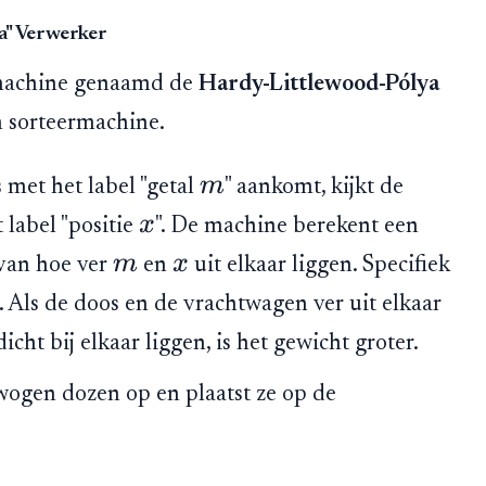
a" Verwerker
 machine genaamd de
Hardy-Littlewood-Pólya
n sorteermachine.
m
met het label "getal
" aankomt, kijkt de
x
label "positie
". De machine berekent een
m
x
 van hoe ver
en
uit elkaar liggen. Specifiek
. Als de doos en de vrachtwagen ver uit elkaar
dicht bij elkaar liggen, is het gewicht groter.
wogen dozen op en plaatst ze op de