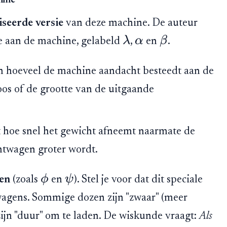
hine
iseerde versie
van deze machine. De auteur
λ
α
β
oe aan de machine, gelabeld
,
en
.
 hoeveel de machine aandacht besteedt aan de
s of de grootte van de uitgaande
t hoe snel het gewicht afneemt naarmate de
htwagen groter wordt.
ϕ
ψ
en
(zoals
en
). Stel je voor dat dit speciale
twagens. Sommige dozen zijn "zwaar" (meer
jn "duur" om te laden. De wiskunde vraagt:
Als