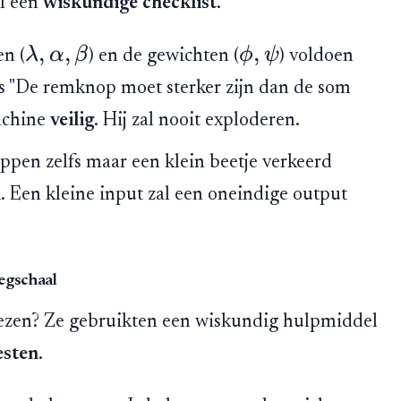
el een
wiskundige checklist
.
,
,
,
λ
α
β
ϕ
ψ
n (
) en de gewichten (
) voldoen
ls "De remknop moet sterker zijn dan de som
machine
veilig
. Hij zal nooit exploderen.
ppen zelfs maar een klein beetje verkeerd
l
. Een kleine input zal een oneindige output
egschaal
wezen? Ze gebruikten een wiskundig hulpmiddel
esten
.