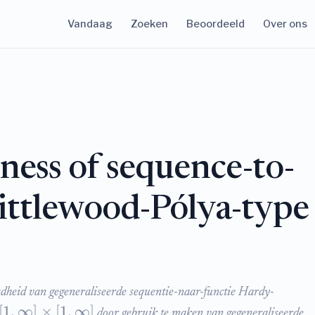
Vandaag
Zoeken
Beoordeeld
Over ons
ess of sequence-to-
ittlewood-Pólya-type
dheid van gegeneraliseerde sequentie-naar-functie Hardy-
[
1
,
∞
]
×
[
1
,
∞
]
door gebruik te maken van gegeneraliseerde