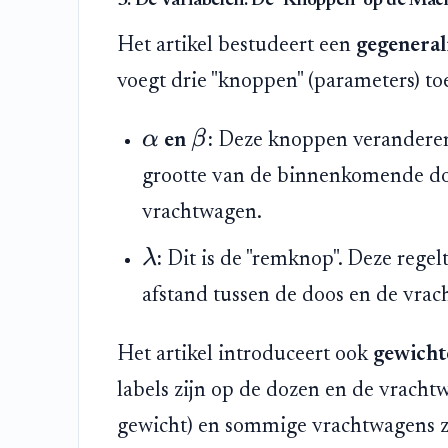
3. De Variabelen: De "Knoppen" op de Mac
Het artikel bestudeert een
gegeneral
voegt drie "knoppen" (parameters) t
α
β
en
:
Deze knoppen veranderen
grootte van de binnenkomende doo
vrachtwagen.
λ
:
Dit is de "remknop". Deze regel
afstand tussen de doos en de vrac
Het artikel introduceert ook
gewicht
labels zijn op de dozen en de vrach
gewicht) en sommige vrachtwagens zi