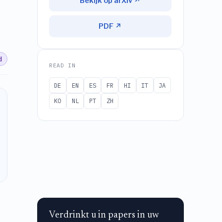
Bekijk op arXiv ↗
PDF ↗
d
READ IN
DE
EN
ES
FR
HI
IT
JA
KO
NL
PT
ZH
Verdrinkt u in papers in uw