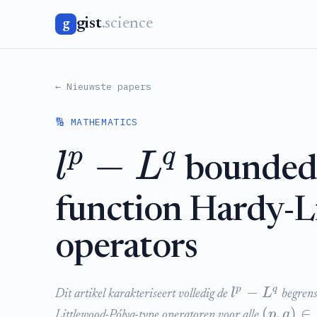
gist
.science
g
← Nieuwste papers
🔢 MATHEMATICS
−
p
q
l
L
boundedn
function Hardy-L
operators
−
p
q
l
L
Dit artikel karakteriseert volledig de
begrens
(
,
)
∈
p
q
Littlewood-Pólya-type operatoren voor alle