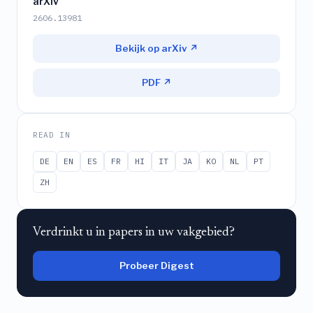
arXiv
2606.13981
Bekijk op arXiv ↗
PDF ↗
READ IN
DE
EN
ES
FR
HI
IT
JA
KO
NL
PT
ZH
Verdrinkt u in papers in uw vakgebied?
Probeer Digest