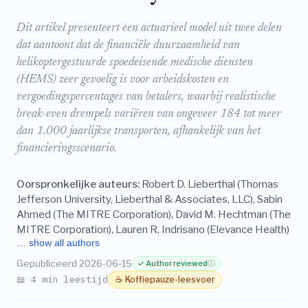
Dit artikel presenteert een actuarieel model uit twee delen
dat aantoont dat de financiële duurzaamheid van
helikoptergestuurde spoedeisende medische diensten
(HEMS) zeer gevoelig is voor arbeidskosten en
vergoedingspercentages van betalers, waarbij realistische
break-even drempels variëren van ongeveer 184 tot meer
dan 1.000 jaarlijkse transporten, afhankelijk van het
financieringsscenario.
Oorspronkelijke auteurs:
Robert D. Lieberthal (Thomas
Jefferson University, Lieberthal & Associates, LLC), Sabin
Ahmed (The MITRE Corporation), David M. Hechtman (The
MITRE Corporation), Lauren R. Indrisano (Elevance Health)
… show all authors
Gepubliceerd 2026-06-15
✓ Author reviewed
ⓘ
📖 4 min leestijd
☕ Koffiepauze-leesvoer