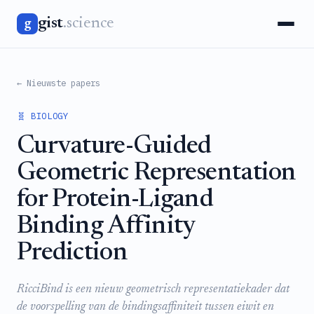
gist
.science
g
← Nieuwste papers
🧬 BIOLOGY
Curvature-Guided
Geometric Representation
for Protein-Ligand
Binding Affinity
Prediction
RicciBind is een nieuw geometrisch representatiekader dat
de voorspelling van de bindingsaffiniteit tussen eiwit en