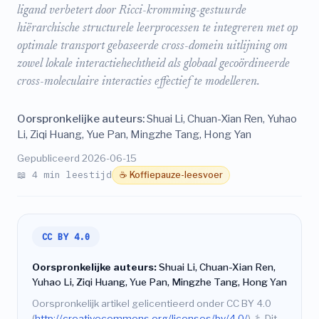
ligand verbetert door Ricci-kromming-gestuurde
hiërarchische structurele leerprocessen te integreren met op
optimale transport gebaseerde cross-domein uitlijning om
zowel lokale interactiehechtheid als globaal gecoördineerde
cross-moleculaire interacties effectief te modelleren.
Oorspronkelijke auteurs:
Shuai Li, Chuan-Xian Ren, Yuhao
Li, Ziqi Huang, Yue Pan, Mingzhe Tang, Hong Yan
Gepubliceerd 2026-06-15
📖 4 min leestijd
☕ Koffiepauze-leesvoer
CC BY 4.0
Oorspronkelijke auteurs:
Shuai Li, Chuan-Xian Ren,
Yuhao Li, Ziqi Huang, Yue Pan, Mingzhe Tang, Hong Yan
Oorspronkelijk artikel gelicentieerd onder CC BY 4.0
(
http://creativecommons.org/licenses/by/4.0/
).
⚕️
Dit