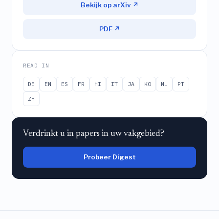
Bekijk op arXiv ↗
PDF ↗
READ IN
DE
EN
ES
FR
HI
IT
JA
KO
NL
PT
ZH
Verdrinkt u in papers in uw vakgebied?
Probeer Digest