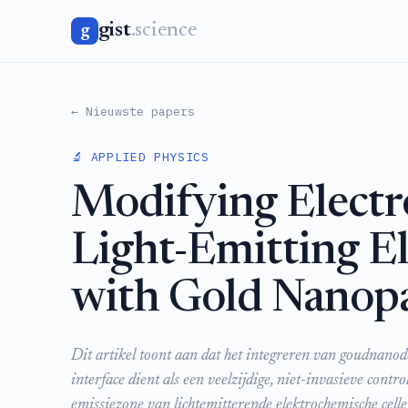
gist
.science
g
← Nieuwste papers
🔬 APPLIED PHYSICS
Modifying Electr
Light-Emitting El
with Gold Nanopa
Dit artikel toont aan dat het integreren van goudnanode
interface dient als een veelzijdige, niet-invasieve cont
emissiezone van lichtemitterende elektrochemische cell