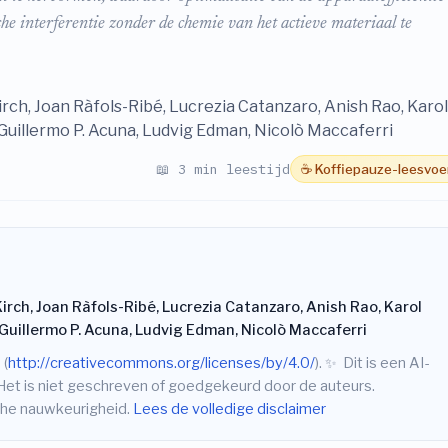
che interferentie zonder de chemie van het actieve materiaal te
irch, Joan Ràfols-Ribé, Lucrezia Catanzaro, Anish Rao, Karol
 Guillermo P. Acuna, Ludvig Edman, Nicolò Maccaferri
📖 3 min leestijd
☕ Koffiepauze-leesvoe
irch, Joan Ràfols-Ribé, Lucrezia Catanzaro, Anish Rao, Karol
 Guillermo P. Acuna, Ludvig Edman, Nicolò Maccaferri
 (
http://creativecommons.org/licenses/by/4.0/
).
✨
Dit is een AI-
Het is niet geschreven of goedgekeurd door de auteurs.
sche nauwkeurigheid.
Lees de volledige disclaimer