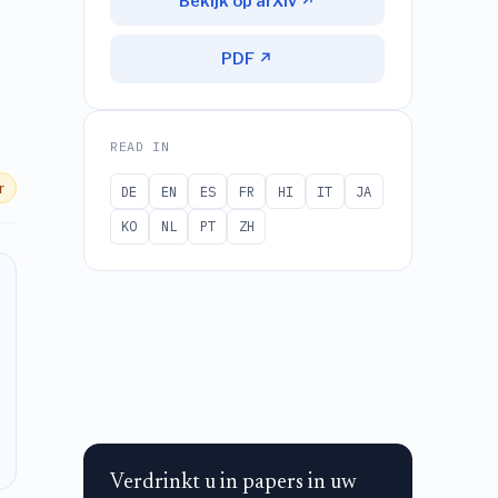
Bekijk op arXiv ↗
PDF ↗
READ IN
r
DE
EN
ES
FR
HI
IT
JA
KO
NL
PT
ZH
Verdrinkt u in papers in uw