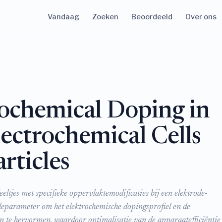
Vandaag
Zoeken
Beoordeeld
Over ons
ochemical Doping in
ectrochemical Cells
rticles
eltjes met specifieke oppervlaktemodificaties bij een elektrode-
roleparameter om het elektrochemische dopingsprofiel en de
en te hervormen, waardoor optimalisatie van de apparaatefficiëntie