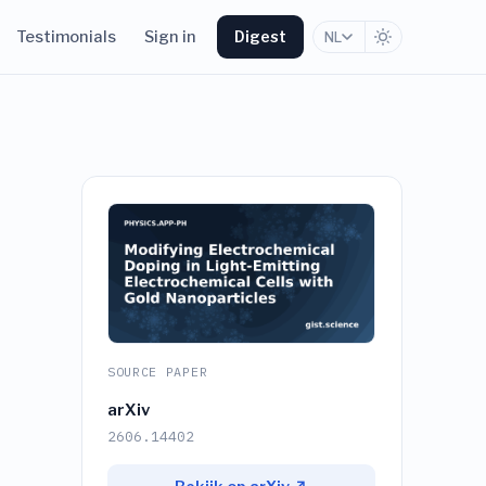
Testimonials
Sign in
Digest
NL
SOURCE PAPER
arXiv
2606.14402