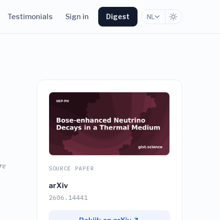
Testimonials
Sign in
Digest
NL
re
SOURCE PAPER
arXiv
2606.14441