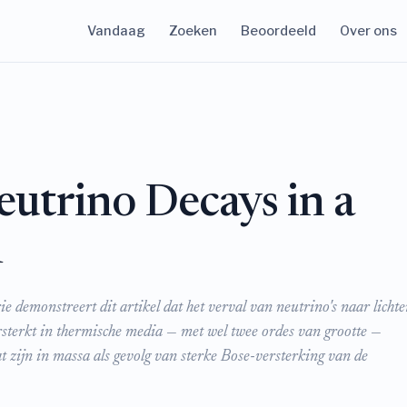
Vandaag
Zoeken
Beoordeeld
Over ons
utrino Decays in a
m
emonstreert dit artikel dat het verval van neutrino's naar lichte
rsterkt in thermische media — met wel twee ordes van grootte —
 zijn in massa als gevolg van sterke Bose-versterking van de