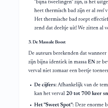
"bijna tweelingen" zijn, is het uitg
heet thermisch bad zijn er al
veel
v
Het thermische bad roept effectief
zend dat deeltje uit! We zitten al v
3. De Massale Boost
De auteurs berekenden dat wanneer 
zijn bijna identiek in massa
EN
ze be
verval niet zomaar een beetje toenee
De cijfers:
Afhankelijk van de temp
kan het verval
20 tot 700 keer sn
Het "Sweet Spot":
Deze enorme boo