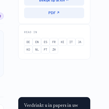
Bekijk op arXiv ↗
PDF ↗
d
READ IN
DE
EN
ES
FR
HI
IT
JA
KO
NL
PT
ZH
Verdrinkt u in papers in uw