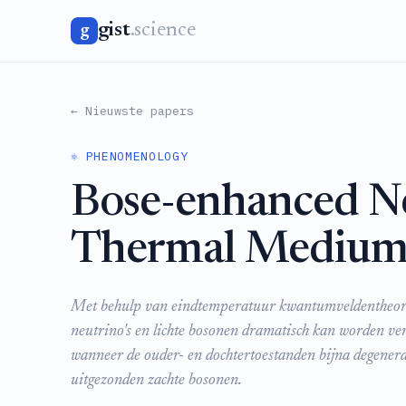
gist
.science
g
← Nieuwste papers
⚛️ PHENOMENOLOGY
Bose-enhanced Ne
Thermal Mediu
Met behulp van eindtemperatuur kwantumveldentheorie d
neutrino's en lichte bosonen dramatisch kan worden ve
wanneer de ouder- en dochtertoestanden bijna degenerat
uitgezonden zachte bosonen.