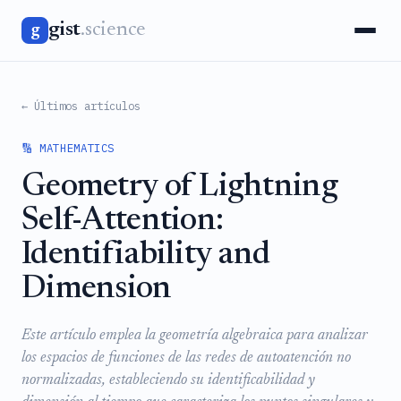
gist
.science
g
← Últimos artículos
🔢 MATHEMATICS
Geometry of Lightning
Self-Attention:
Identifiability and
Dimension
Este artículo emplea la geometría algebraica para analizar
los espacios de funciones de las redes de autoatención no
normalizadas, estableciendo su identificabilidad y