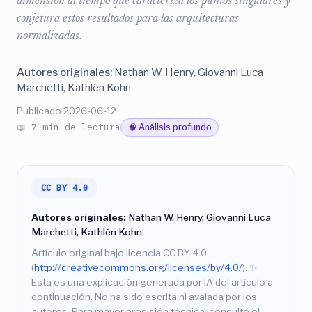
dimensión al tiempo que caracteriza los puntos singulares y
conjetura estos resultados para las arquitecturas
normalizadas.
Autores originales:
Nathan W. Henry, Giovanni Luca
Marchetti, Kathlén Kohn
Publicado 2026-06-12
📖 7 min de lectura
🧠 Análisis profundo
CC BY 4.0
Autores originales:
Nathan W. Henry, Giovanni Luca
Marchetti, Kathlén Kohn
Artículo original bajo licencia CC BY 4.0
(
http://creativecommons.org/licenses/by/4.0/
).
✨
Esta es una explicación generada por IA del artículo a
continuación. No ha sido escrita ni avalada por los
autores. Para mayor precisión técnica, consulte el