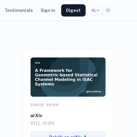
Testimonials
Sign in
Digest
NL
SOURCE PAPER
arXiv
2511.23201