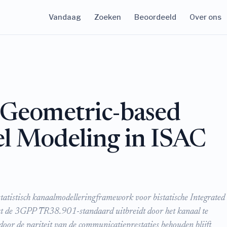
Vandaag
Zoeken
Beoordeeld
Over ons
 Geometric-based
el Modeling in ISAC
 statistisch kanaalmodelleringframework voor bistatische Integrated
t de 3GPP TR38.901-standaard uitbreidt door het kanaal te
oor de pariteit van de communicatieprestaties behouden blijft