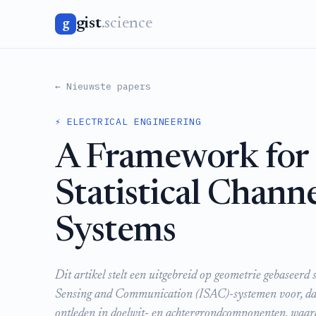
gist
.science
g
← Nieuwste papers
⚡ ELECTRICAL ENGINEERING
A Framework for
Statistical Chann
Systems
Dit artikel stelt een uitgebreid op geometrie gebaseerd
Sensing and Communication (ISAC)-systemen voor, da
ontleden in doelwit- en achtergrondcomponenten, waard