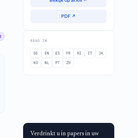
Bekijk op arXiv ↗
PDF ↗
d
READ IN
DE
EN
ES
FR
HI
IT
JA
KO
NL
PT
ZH
Verdrinkt u in papers in uw