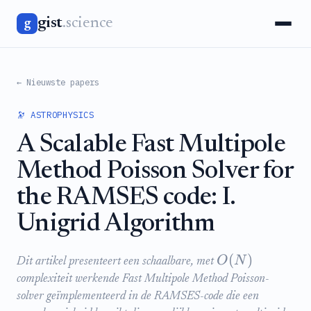
gist
.science
g
← Nieuwste papers
🔭 ASTROPHYSICS
A Scalable Fast Multipole
Method Poisson Solver for
the RAMSES code: I.
Unigrid Algorithm
(
)
O
N
Dit artikel presenteert een schaalbare, met
complexiteit werkende Fast Multipole Method Poisson-
solver geïmplementeerd in de RAMSES-code die een