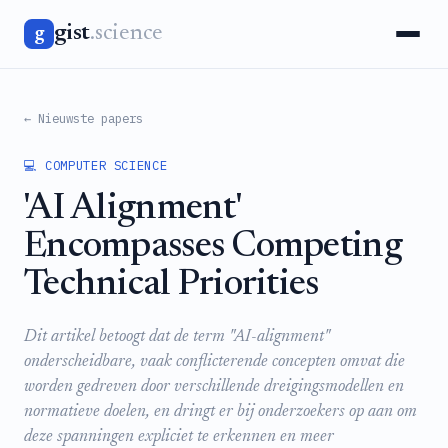
gist
.science
g
← Nieuwste papers
💻 COMPUTER SCIENCE
'AI Alignment'
Encompasses Competing
Technical Priorities
Dit artikel betoogt dat de term "AI-alignment"
onderscheidbare, vaak conflicterende concepten omvat die
worden gedreven door verschillende dreigingsmodellen en
normatieve doelen, en dringt er bij onderzoekers op aan om
deze spanningen expliciet te erkennen en meer