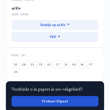
SOURCE PAPER
arXiv
2606.14315
Bekijk op arXiv ↗
PDF ↗
READ IN
DE
EN
ES
FR
HI
IT
JA
KO
NL
PT
ZH
Verdrinkt u in papers in uw vakgebied?
Probeer Digest