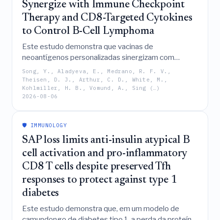
Synergize with Immune Checkpoint
Therapy and CD8-Targeted Cytokines
to Control B-Cell Lymphoma
Este estudo demonstra que vacinas de
neoantígenos personalizadas sinergizam com
inibidores de checkpoint imune e citocinas
Song, Y., Aladyeva, E., Medrano, R. F. V.,
direcionadas a CD8 para superar a disfunção de
Theisen, D. J., Arthur, C. D., White, M.,
Kohlmiller, H. B., Vomund, A., Sing (…)
células T e alcançar a eliminação sistêmica duradoura
2026-08-06
de linfoma de células B em modelos murinos locais e
disseminados.
🛡️ IMMUNOLOGY
SAP loss limits anti-insulin atypical B
cell activation and pro-inflammatory
CD8 T cells despite preserved Tfh
responses to protect against type 1
diabetes
Este estudo demonstra que, em um modelo de
camundongo de diabetes tipo 1, a perda da proteína