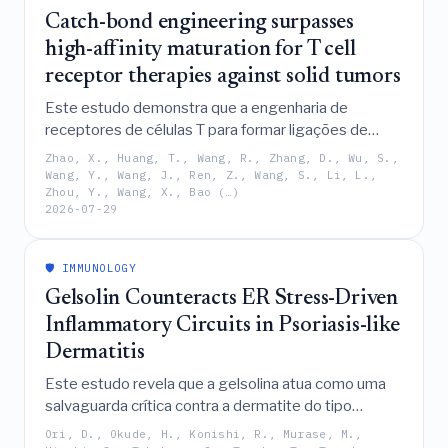
Catch-bond engineering surpasses
high-affinity maturation for T cell
receptor therapies against solid tumors
Este estudo demonstra que a engenharia de
receptores de células T para formar ligações de
captura induzidas por força, em vez de buscar a
Zhao, X., Huang, T., Wang, R., Zhang, D., Wu, S.,
maturação de alta afinidade, aumenta
Wang, Y., Wang, J., Ren, Z., Wang, S., Li, L.,
Zhou, Y., Wang, X., Bao (…)
significativamente a sensibilidade e a eficácia
2026-07-29
terapêutica contra tumores sólidos, ao mesmo
tempo em que evita toxicidades fora do alvo ao
aproveitar propriedades mecanossensoriais para
🛡️ IMMUNOLOGY
melhorar o reconhecimento de antígenos e a
Gelsolin Counteracts ER Stress-Driven
sinalização.
Inflammatory Circuits in Psoriasis-like
Dermatitis
Este estudo revela que a gelsolina atua como uma
salvaguarda crítica contra a dermatite do tipo
psoríase ao ligar-se diretamente ao imiquimod para
Ori, D., Okude, H., Konishi, R., Murase, M.,