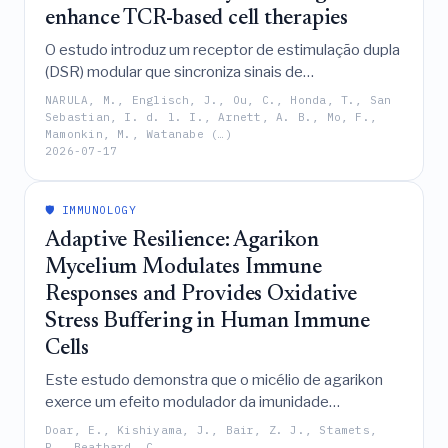
enhance TCR-based cell therapies
O estudo introduz um receptor de estimulação dupla
(DSR) modular que sincroniza sinais de
coestimulação e de citocinas para aumentar a
NARULA, M., Englisch, J., Ou, C., Honda, T., San
expansão, a persistência e a eficácia antitumoral das
Sebastian, I. d. l. I., Arnett, A. B., Mo, F.,
Mamonkin, M., Watanabe (…)
células T em imunoterapias baseadas em TCR.
2026-07-17
🛡️ IMMUNOLOGY
Adaptive Resilience: Agarikon
Mycelium Modulates Immune
Responses and Provides Oxidative
Stress Buffering in Human Immune
Cells
Este estudo demonstra que o micélio de agarikon
exerce um efeito modulador da imunidade
adaptativo e dependente de contexto em células
Doar, E., Kishiyama, J., Bair, Z. J., Stamets,
humanas, ao engajar seletivamente vias imunes
P., Beathard, C.