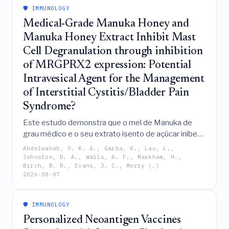
🛡️ IMMUNOLOGY
Medical-Grade Manuka Honey and
Manuka Honey Extract Inhibit Mast
Cell Degranulation through inhibition
of MRGPRX2 expression: Potential
Intravesical Agent for the Management
of Interstitial Cystitis/Bladder Pain
Syndrome?
Este estudo demonstra que o mel de Manuka de
grau médico e o seu extrato isento de açúcar inibem
a desgranulação de mastócitos induzida pela
Abdelwahab, O. K. A., Garba, K., Lau, L.,
Substância P ao suprimir a expressão de MRGPRX2,
Johnston, D. A., Walls, A. F., Markham, H.,
Birch, B. R., Evans, J. C., Merry (…)
um mecanismo sustentado por achados de níveis
2026-08-07
elevados de MRGPRX2 em pacientes com Cistite
Intersticial/Síndrome da Bexiga Dolorosa, sugerindo
estas preparações naturais como agentes
🛡️ IMMUNOLOGY
terapêuticos promissores para o manejo da
Personalized Neoantigen Vaccines
inflamação da bexiga neurogênica.