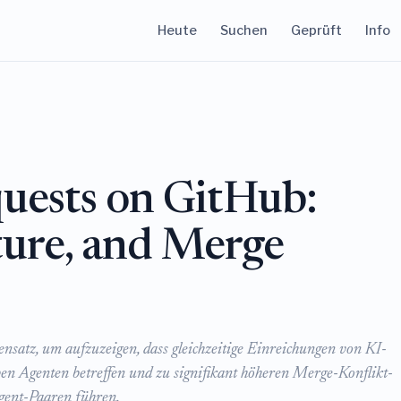
Heute
Suchen
Geprüft
Info
quests on GitHub:
ture, and Merge
satz, um aufzuzeigen, dass gleichzeitige Einreichungen von KI-
ben Agenten betreffen und zu signifikant höheren Merge-Konflikt-
gent-Paaren führen.