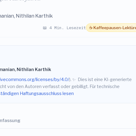
anian, Nithilan Karthik
📖 4 Min. Lesezeit
☕ Kaffeepausen-Lektür
anian, Nithilan Karthik
tivecommons.org/licenses/by/4.0/
).
✨
Dies ist eine KI-generierte
ht von den Autoren verfasst oder gebilligt. Für technische
ständigen Haftungsausschluss lesen
nfassung