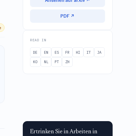
Ansehen auf arXiv ↗
PDF ↗
e
READ IN
DE
EN
ES
FR
HI
IT
JA
KO
NL
PT
ZH
Ertrinken Sie in Arbeiten in