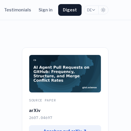
Testimonials
Sign in
Digest
DE
SOURCE PAPER
arXiv
2607.04697