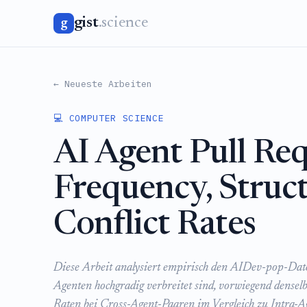
gist
.science
g
← Neueste Arbeiten
💻 COMPUTER SCIENCE
AI Agent Pull Re
Frequency, Struc
Conflict Rates
Diese Arbeit analysiert empirisch den AIDev-pop-Daten
Agenten hochgradig verbreitet sind, vorwiegend densel
Raten bei Cross-Agent-Paaren im Vergleich zu Intra-A