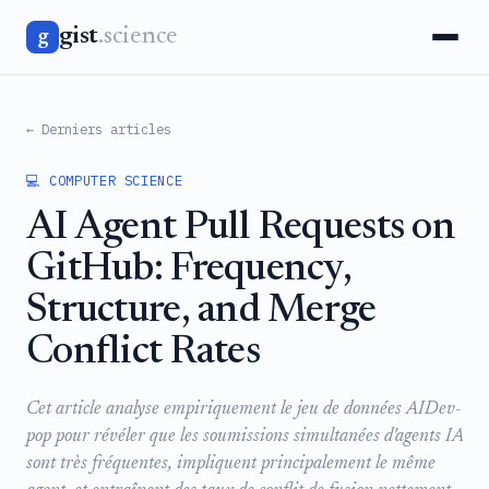
gist
.science
g
← Derniers articles
💻 COMPUTER SCIENCE
AI Agent Pull Requests on
GitHub: Frequency,
Structure, and Merge
Conflict Rates
Cet article analyse empiriquement le jeu de données AIDev-
pop pour révéler que les soumissions simultanées d'agents IA
sont très fréquentes, impliquent principalement le même