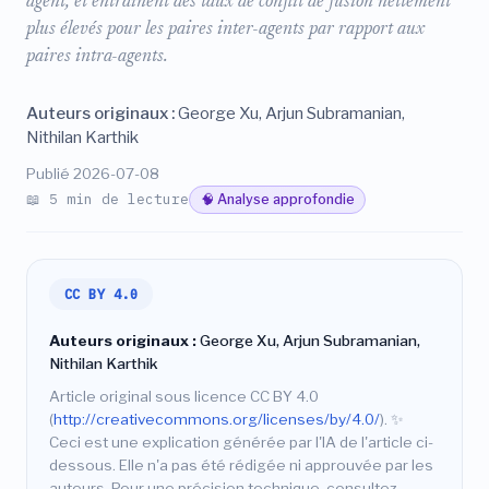
agent, et entraînent des taux de conflit de fusion nettement
plus élevés pour les paires inter-agents par rapport aux
paires intra-agents.
Auteurs originaux :
George Xu, Arjun Subramanian,
Nithilan Karthik
Publié 2026-07-08
📖 5 min de lecture
🧠 Analyse approfondie
CC BY 4.0
Auteurs originaux :
George Xu, Arjun Subramanian,
Nithilan Karthik
Article original sous licence CC BY 4.0
(
http://creativecommons.org/licenses/by/4.0/
).
✨
Ceci est une explication générée par l'IA de l'article ci-
dessous. Elle n'a pas été rédigée ni approuvée par les
auteurs. Pour une précision technique, consultez