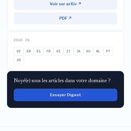
Voir sur arXiv ↗
PDF ↗
READ IN
DE
EN
ES
FR
HI
IT
JA
KO
NL
PT
ZH
Noyé(e) sous les articles dans votre domaine ?
Essayer Digest