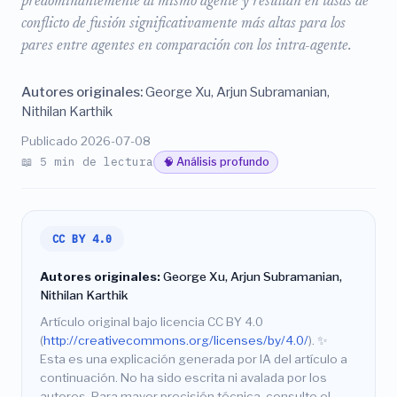
predominantemente al mismo agente y resultan en tasas de
conflicto de fusión significativamente más altas para los
pares entre agentes en comparación con los intra-agente.
Autores originales:
George Xu, Arjun Subramanian,
Nithilan Karthik
Publicado 2026-07-08
📖 5 min de lectura
🧠 Análisis profundo
CC BY 4.0
Autores originales:
George Xu, Arjun Subramanian,
Nithilan Karthik
Artículo original bajo licencia CC BY 4.0
(
http://creativecommons.org/licenses/by/4.0/
).
✨
Esta es una explicación generada por IA del artículo a
continuación. No ha sido escrita ni avalada por los
autores. Para mayor precisión técnica, consulte el