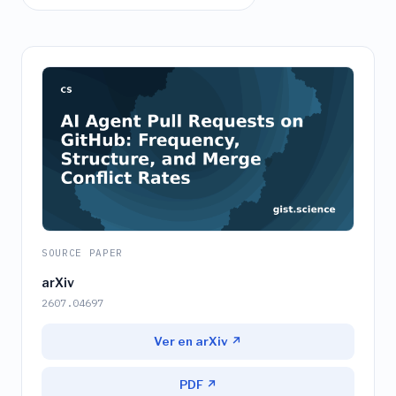
SOURCE PAPER
arXiv
2607.04697
Ver en arXiv ↗
PDF ↗