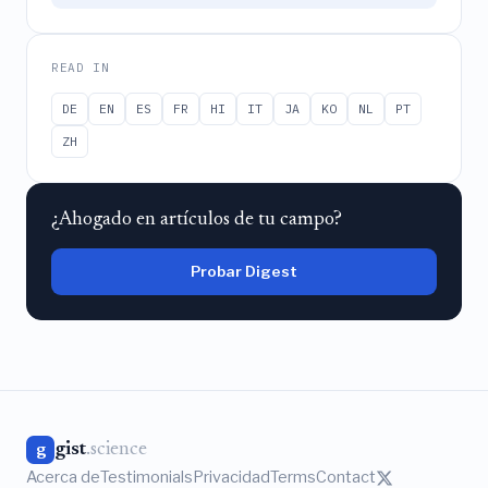
READ IN
DE
EN
ES
FR
HI
IT
JA
KO
NL
PT
ZH
¿Ahogado en artículos de tu campo?
Probar Digest
gist
.science
g
Acerca de
Testimonials
Privacidad
Terms
Contact