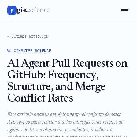
gist
.science
g
← Últimos artículos
💻 COMPUTER SCIENCE
AI Agent Pull Requests on
GitHub: Frequency,
Structure, and Merge
Conflict Rates
Este artículo analiza empíricamente el conjunto de datos
AIDev-pop para revelar que las entregas concurrentes de
agentes de IA son altamente prevalentes, involucran