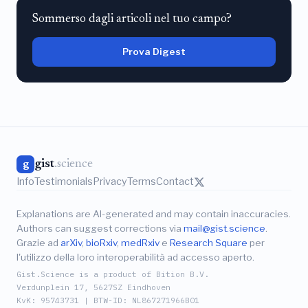
Sommerso dagli articoli nel tuo campo?
Prova Digest
gist
.science
g
Info
Testimonials
Privacy
Terms
Contact
Explanations are AI-generated and may contain inaccuracies.
Authors can suggest corrections via
mail@gist.science
.
Grazie ad
arXiv
,
bioRxiv
,
medRxiv
e
Research Square
per
l'utilizzo della loro interoperabilità ad accesso aperto.
Gist.Science is a product of Bition B.V.
Verdunplein 17, 5627SZ Eindhoven
KvK: 95743731 | BTW-ID: NL867271966B01