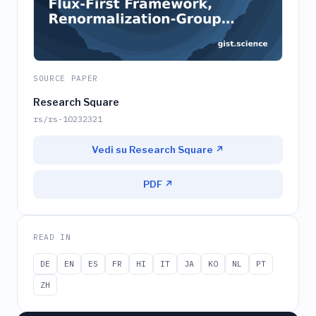
SOURCE PAPER
Research Square
rs/rs-10232321
Vedi su Research Square ↗
PDF ↗
READ IN
DE
EN
ES
FR
HI
IT
JA
KO
NL
PT
ZH