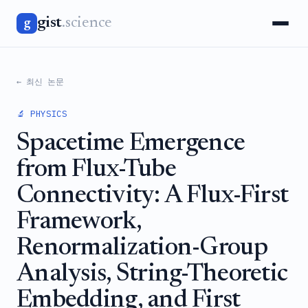
gist
.science
g
← 최신 논문
🔬 PHYSICS
Spacetime Emergence
from Flux-Tube
Connectivity: A Flux-First
Framework,
Renormalization-Group
Analysis, String-Theoretic
Embedding, and First