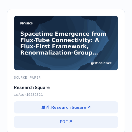
SOURCE PAPER
Research Square
rs/rs-10232321
보기: Research Square ↗
PDF ↗