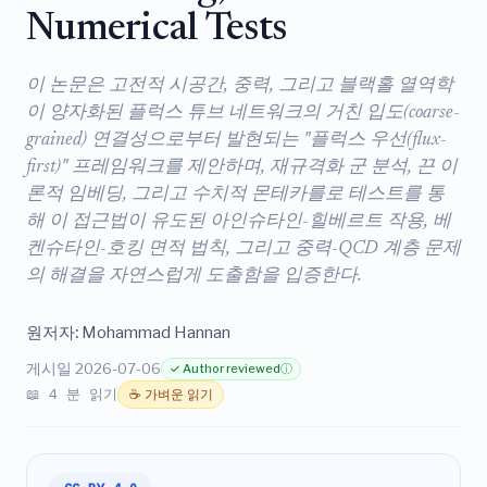
Numerical Tests
이 논문은 고전적 시공간, 중력, 그리고 블랙홀 열역학
이 양자화된 플럭스 튜브 네트워크의 거친 입도(coarse-
grained) 연결성으로부터 발현되는 "플럭스 우선(flux-
first)" 프레임워크를 제안하며, 재규격화 군 분석, 끈 이
론적 임베딩, 그리고 수치적 몬테카를로 테스트를 통
해 이 접근법이 유도된 아인슈타인-힐베르트 작용, 베
켄슈타인-호킹 면적 법칙, 그리고 중력-QCD 계층 문제
의 해결을 자연스럽게 도출함을 입증한다.
원저자:
Mohammad Hannan
게시일 2026-07-06
✓ Author reviewed
ⓘ
📖 4 분 읽기
☕ 가벼운 읽기