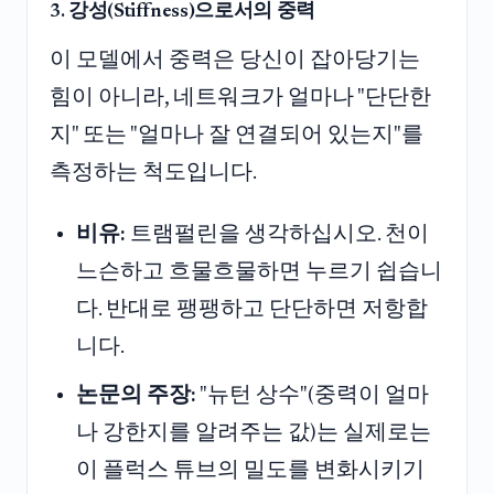
3. 강성(Stiffness)으로서의 중력
이 모델에서 중력은 당신이 잡아당기는
힘이 아니라, 네트워크가 얼마나 "단단한
지" 또는 "얼마나 잘 연결되어 있는지"를
측정하는 척도입니다.
비유:
트램펄린을 생각하십시오. 천이
느슨하고 흐물흐물하면 누르기 쉽습니
다. 반대로 팽팽하고 단단하면 저항합
니다.
논문의 주장:
"뉴턴 상수"(중력이 얼마
나 강한지를 알려주는 값)는 실제로는
이 플럭스 튜브의 밀도를 변화시키기