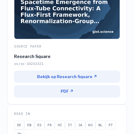
SOURCE PAPER
Research Square
rs/rs-10232321
Bekijk op Research Square ↗
PDF ↗
READ IN
DE
EN
ES
FR
HI
IT
JA
KO
NL
PT
ZH