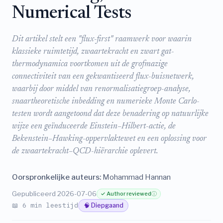
Numerical Tests
Dit artikel stelt een "flux-first" raamwerk voor waarin
klassieke ruimtetijd, zwaartekracht en zwart gat-
thermodynamica voortkomen uit de grofmazige
connectiviteit van een gekwantiseerd flux-buisnetwerk,
waarbij door middel van renormalisatiegroep-analyse,
snaartheoretische inbedding en numerieke Monte Carlo-
testen wordt aangetoond dat deze benadering op natuurlijke
wijze een geïnduceerde Einstein–Hilbert-actie, de
Bekenstein–Hawking-oppervlaktewet en een oplossing voor
de zwaartekracht–QCD-hiërarchie oplevert.
Oorspronkelijke auteurs:
Mohammad Hannan
Gepubliceerd 2026-07-06
✓ Author reviewed
ⓘ
📖 6 min leestijd
🧠 Diepgaand