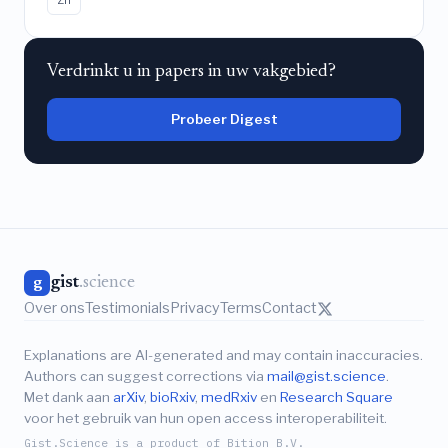
Verdrinkt u in papers in uw vakgebied?
Probeer Digest
gist
.science
g
Over ons
Testimonials
Privacy
Terms
Contact
Explanations are AI-generated and may contain inaccuracies.
Authors can suggest corrections via
mail@gist.science
.
Met dank aan
arXiv
,
bioRxiv
,
medRxiv
en
Research Square
voor het gebruik van hun open access interoperabiliteit.
Gist.Science is a product of Bition B.V.