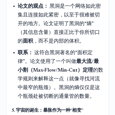
论文的观点：
黑洞是一个网络如此密
集且连接如此紧密，以至于很难被切
开的地方。论文证明了黑洞的“熵”
（其信息含量）直接正比于你所切口
的
面积
，而不是内部的体积。
联系：
这符合黑洞著名的“面积定
律”。论文使用了一个叫做
最大流/最
小割（Max-Flow/Min-Cut）定理
的数
学规则来解释这一点（就像寻找河流
中最窄的瓶颈）。黑洞的熵仅仅是这
个瓶颈处被切断的通量管的数量。
5. 宇宙的诞生：暴胀作为一种“相变”