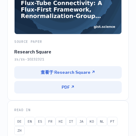
SOURCE PAPER
Research Square
rs/rs-10232321
查看于 Research Square ↗
PDF ↗
READ IN
DE
EN
ES
FR
HI
IT
JA
KO
NL
PT
ZH