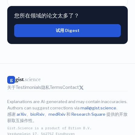
您所在领域的论文太多了？
试用 Digest
gist
.science
g
关于
Testimonials
隐私
Terms
Contact
Explanations are AI-generated and may contain inaccuracies.
Authors can suggest corrections via
mail@gist.science
.
感谢
arXiv
、
bioRxiv
、
medRxiv
和
Research Square
提供的开放
获取互操作性。
Gist.Science is a product of Bition B.V.
Verdunplein 17, 5627SZ Eindhoven