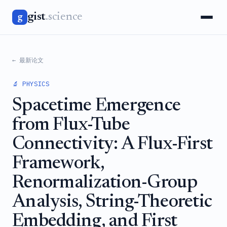
gist
.science
g
← 最新论文
🔬 PHYSICS
Spacetime Emergence
from Flux-Tube
Connectivity: A Flux-First
Framework,
Renormalization-Group
Analysis, String-Theoretic
Embedding, and First