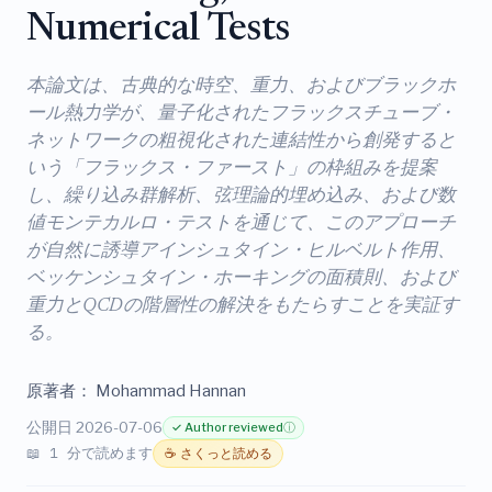
Numerical Tests
本論文は、古典的な時空、重力、およびブラックホ
ール熱力学が、量子化されたフラックスチューブ・
ネットワークの粗視化された連結性から創発すると
いう「フラックス・ファースト」の枠組みを提案
し、繰り込み群解析、弦理論的埋め込み、および数
値モンテカルロ・テストを通じて、このアプローチ
が自然に誘導アインシュタイン・ヒルベルト作用、
ベッケンシュタイン・ホーキングの面積則、および
重力とQCDの階層性の解決をもたらすことを実証す
る。
原著者：
Mohammad Hannan
公開日 2026-07-06
✓ Author reviewed
ⓘ
📖 1 分で読めます
☕ さくっと読める