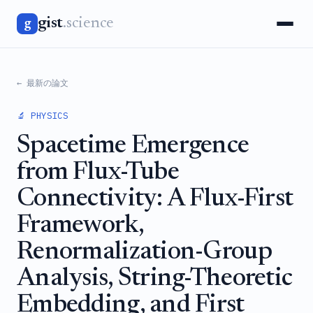
gist
.science
g
← 最新の論文
🔬 PHYSICS
Spacetime Emergence
from Flux-Tube
Connectivity: A Flux-First
Framework,
Renormalization-Group
Analysis, String-Theoretic
Embedding, and First